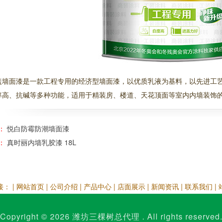
1
2
3
盖墙面漆是一款工程专用的经济型墙面漆，以优质乳液为基料，以先进工
率高、抗碱等多种功能，适用于精装房、楼道、天花顶面等室内内墙装饰
：
悦白防霉防潮墙面漆
：
真时丽内墙乳胶漆 18L
： |
网站首页
|
公司介绍
|
产品中心
|
店面展示
|
新闻资讯
|
联系我们
|
Copyright © 2026
潍坊三棵树总代理
. All rights reserved