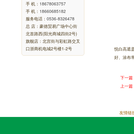
手 机：
18678063757
手 机：
18660685182
服务电话：
0536-8326478
总 店：豪德贸易广场中心街
北首路西(阳光商城四街2号)
旗舰店：北宫街与彩虹路交叉
口浙商机电城2号楼1-2号
悦白高遮
好、涂布
下一篇
上一篇
友情链接