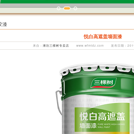
胶漆
悦白高遮盖墙面漆
来自：
潍坊三棵树专卖店
www.wfmtdz.com 发布日期：2019-