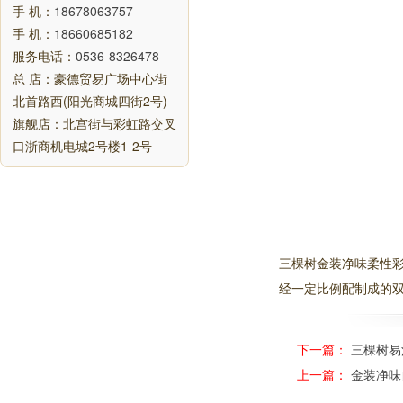
手 机：
18678063757
手 机：
18660685182
服务电话：
0536-8326478
总 店：豪德贸易广场中心街
北首路西(阳光商城四街2号)
旗舰店：北宫街与彩虹路交叉
口浙商机电城2号楼1-2号
三棵树金装净味柔性
经一定比例配制成的
下一篇：
三棵树易
上一篇：
金装净味