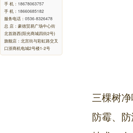
手 机：
18678063757
手 机：
18660685182
服务电话：
0536-8326478
总 店：豪德贸易广场中心街
北首路西(阳光商城四街2号)
旗舰店：北宫街与彩虹路交叉
口浙商机电城2号楼1-2号
三棵树净
防霉、防