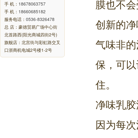
膜也不会
手 机：
18678063757
手 机：
18660685182
服务电话：
0536-8326478
创新的净
总 店：豪德贸易广场中心街
北首路西(阳光商城四街2号)
气味非的
旗舰店：北宫街与彩虹路交叉
口浙商机电城2号楼1-2号
保，可以
住。
净味乳胶
因为每次