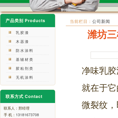
产品类别 Products
当前栏目：
公司新闻
潍坊三
乳胶漆
木器漆
防水涂料
基辅材类
净味乳胶
胶粘剂类
无机涂料
就在于它
联系方式 Contact
微裂纹，
联系人：邢经理
手 机：
13181673708